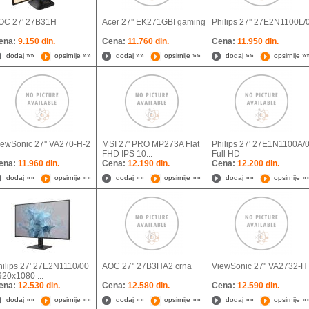
OC 27' 27B31H
Acer 27'' EK271GBI gaming
Philips 27'' 27E2N1100L/
ena:
9.150 din.
Cena:
11.760 din.
Cena:
11.950 din.
dodaj »»
opsirnije »»
dodaj »»
opsirnije »»
dodaj »»
opsirnije »
iewSonic 27'' VA270-H-2
MSI 27' PRO MP273A Flat
Philips 27' 27E1N1100A/
FHD IPS 10...
Full HD
ena:
11.960 din.
Cena:
12.190 din.
Cena:
12.200 din.
dodaj »»
opsirnije »»
dodaj »»
opsirnije »»
dodaj »»
opsirnije »
hilips 27' 27E2N1110/00
AOC 27'' 27B3HA2 crna
ViewSonic 27'' VA2732-H
920x1080 ...
ena:
12.530 din.
Cena:
12.580 din.
Cena:
12.590 din.
dodaj »»
opsirnije »»
dodaj »»
opsirnije »»
dodaj »»
opsirnije »