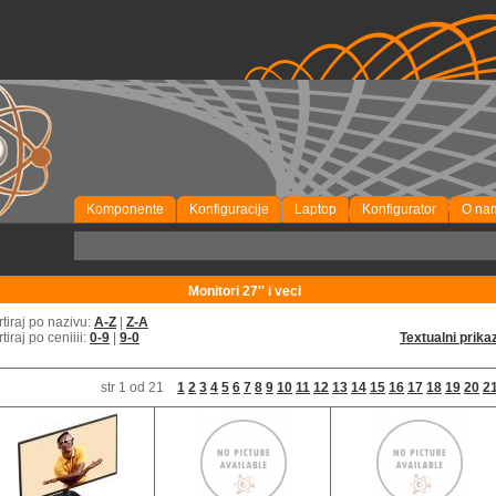
Komponente
Konfiguracije
Laptop
Konfigurator
O na
Monitori 27'' i veci
rtiraj po nazivu:
A-Z
|
Z-A
rtiraj po ceniiii:
0-9
|
9-0
Textualni prika
str 1 od 21
1
2
3
4
5
6
7
8
9
10
11
12
13
14
15
16
17
18
19
20
2