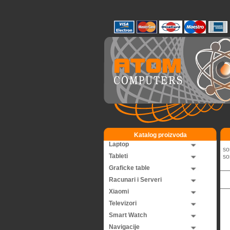
Katalog proizvoda
Laptop
so
Tableti
so
Graficke table
Racunari i Serveri
Xiaomi
Televizori
Smart Watch
Navigacije