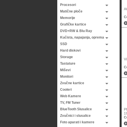
Procesori
A
Matične ploče
C
Memorije
Grafičke kartice
DVD+RW & Blu Ray
Kućista, napajanja, oprema
SSD
Hard diskovi
Storage
V
Tastature
C
Miševi
Monitori
Zvučne kartice
Cooleri
Web Kamere
TV, FM Tuner
BlueTooth Slusalice
P
1
Zvučnici i slusalice
C
Foto aparati i kamere