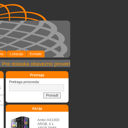
ma
Lokacija
Kontakt
Pre dolaska obavezno proveriti dostupnost robe!
Pretraga
Pretraga proizvoda:
z
1
Akcija
Antec AX1000
ARGB, 4 x