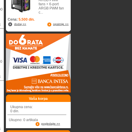
ARGB PWM
fans + 6-port
ARGB PWM fan
00
c...
Cena:
5.500 din.
»
dodaj »»
opsirnije »»
00
»
Vaša korpa
Ukupna cena:
0 din.
Ukupno: 0 artikala
pogledajte »»
»