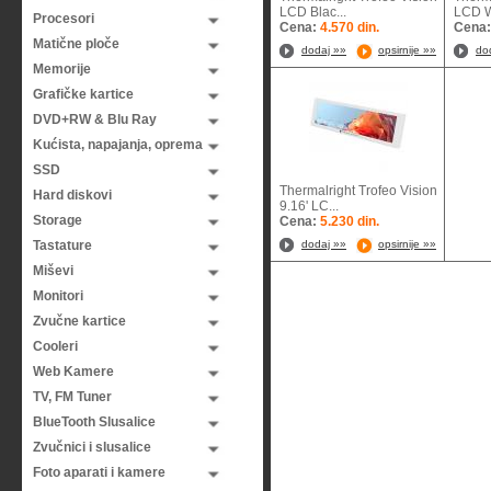
LCD Blac...
LCD Wh
Procesori
Cena:
4.570 din.
Cena
Matične ploče
dodaj »»
opsirnije »»
do
Memorije
Grafičke kartice
DVD+RW & Blu Ray
Kućista, napajanja, oprema
SSD
Thermalright Trofeo Vision
Hard diskovi
9.16' LC...
Storage
Cena:
5.230 din.
Tastature
dodaj »»
opsirnije »»
Miševi
Monitori
Zvučne kartice
Cooleri
Web Kamere
TV, FM Tuner
BlueTooth Slusalice
Zvučnici i slusalice
Foto aparati i kamere