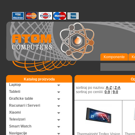
Komponente
K
Katalog proizvoda
Op
Laptop
sortiraj po nazivu:
A-Z
|
Z-A
Tableti
sortiraj po ceniiii:
0-9
|
9-0
Graficke table
Racunari i Serveri
Xiaomi
Televizori
Smart Watch
Navigacije
Thermalright Trofeo Vision
Therma