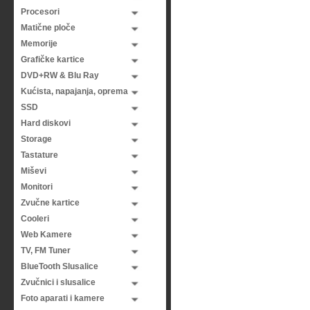
Procesori
Matične ploče
Memorije
Grafičke kartice
DVD+RW & Blu Ray
Kućista, napajanja, oprema
SSD
Hard diskovi
Storage
Tastature
Miševi
Monitori
Zvučne kartice
Cooleri
Web Kamere
TV, FM Tuner
BlueTooth Slusalice
Zvučnici i slusalice
Foto aparati i kamere