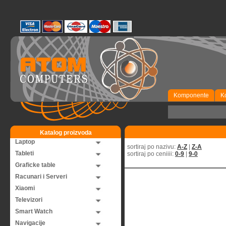
Komponente
K
Katalog proizvoda
Laptop
sortiraj po nazivu:
A-Z
|
Z-A
Tableti
sortiraj po ceniiii:
0-9
|
9-0
Graficke table
Racunari i Serveri
Xiaomi
Televizori
Smart Watch
Navigacije