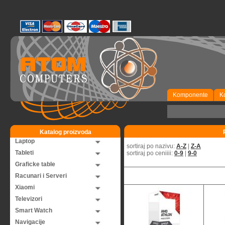
Komponente
K
Katalog proizvoda
Laptop
sortiraj po nazivu:
A-Z
|
Z-A
Tableti
sortiraj po ceniiii:
0-9
|
9-0
Graficke table
Racunari i Serveri
Xiaomi
Televizori
Smart Watch
Navigacije