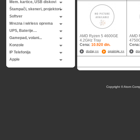
Mem. kartice, USB diskovi
Štampači, skeneri, projektori
Softver
Mrezna i wirless oprema
UPS, Baterije…
AMD Ryzen 5 4600GE
AMD 
Gamepad, volani...
4.2GHz Tray
4750
Cena:
10.920 din.
Cena
Konzole
dodaj »»
opsirnije »»
do
IP Telefonija
Apple
Copyright © Atom Comp