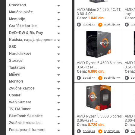
Procesori
AMD Athlon X4 970, 4C/4T,
AMD A
Matične ploče
3.80-4.00...
tr
Cena:
1.040 din.
Cena
Memorije
dodaj »»
opsirnije »»
do
Grafičke kartice
DVD+RW & Blu Ray
Kućista, napajanja, oprema
SSD
Hard diskovi
Storage
AMD Ryzen 5 4500 6 cores
AMD R
3.6GHz (4....
3.6GHz
Tastature
Cena:
6.880 din.
Cena
Miševi
dodaj »»
opsirnije »»
do
Monitori
Zvučne kartice
Cooleri
Web Kamere
TV, FM Tuner
BlueTooth Slusalice
AMD Ryzen 5 5500 6 cores
AMD R
3.6GHz (4....
3.60-4
Zvučnici i slusalice
Cena:
8.720 din.
Cena
Foto aparati i kamere
dodaj »»
opsirnije »»
do