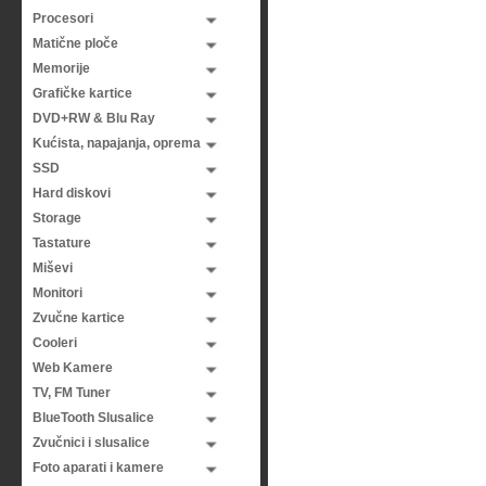
Procesori
Matične ploče
Memorije
Grafičke kartice
DVD+RW & Blu Ray
Kućista, napajanja, oprema
SSD
Hard diskovi
Storage
Tastature
Miševi
Monitori
Zvučne kartice
Cooleri
Web Kamere
TV, FM Tuner
BlueTooth Slusalice
Zvučnici i slusalice
Foto aparati i kamere