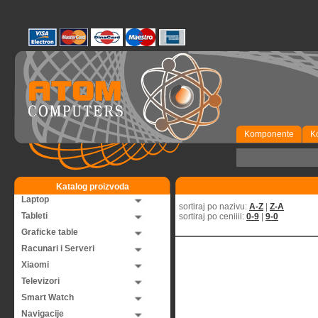
Komponente
K
Katalog proizvoda
Laptop
sortiraj po nazivu:
A-Z
|
Z-A
Tableti
sortiraj po ceniiii:
0-9
|
9-0
Graficke table
Racunari i Serveri
Xiaomi
Televizori
Smart Watch
Navigacije