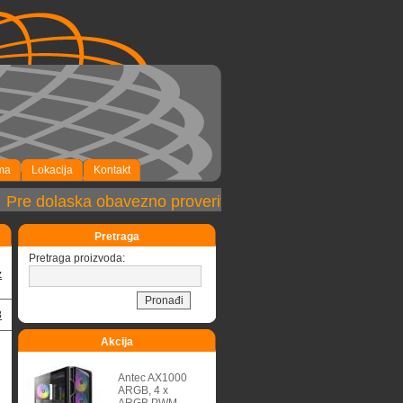
ma
Lokacija
Kontakt
re dolaska obavezno proveriti dostupnost robe!
Pretraga
Pretraga proizvoda:
z
3
Akcija
Antec AX1000
ARGB, 4 x