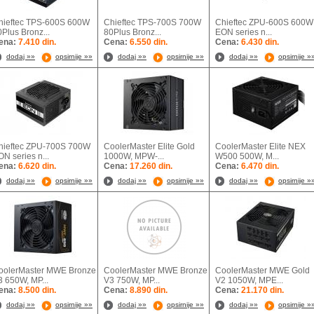
hieftec TPS-600S 600W
Chieftec TPS-700S 700W
Chieftec ZPU-600S 600W
Plus Bronz...
80Plus Bronz...
EON series n...
ena:
7.410 din.
Cena:
6.550 din.
Cena:
6.430 din.
dodaj »»
opsirnije »»
dodaj »»
opsirnije »»
dodaj »»
opsirnije »
hieftec ZPU-700S 700W
CoolerMaster Elite Gold
CoolerMaster Elite NEX
N series n...
1000W, MPW-...
W500 500W, M...
ena:
6.620 din.
Cena:
17.260 din.
Cena:
6.470 din.
dodaj »»
opsirnije »»
dodaj »»
opsirnije »»
dodaj »»
opsirnije »
oolerMaster MWE Bronze
CoolerMaster MWE Bronze
CoolerMaster MWE Gold
3 650W, MP...
V3 750W, MP...
V2 1050W, MPE...
ena:
8.500 din.
Cena:
8.890 din.
Cena:
21.170 din.
dodaj »»
opsirnije »»
dodaj »»
opsirnije »»
dodaj »»
opsirnije »