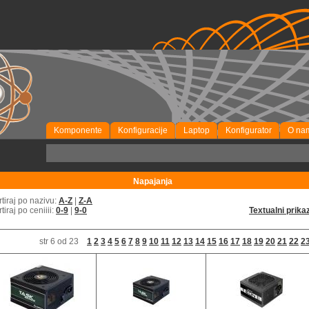
Komponente
Konfiguracije
Laptop
Konfigurator
O na
P
Napajanja
rtiraj po nazivu:
A-Z
|
Z-A
rtiraj po ceniiii:
0-9
|
9-0
Textualni prika
str 6 od 23
1
2
3
4
5
6
7
8
9
10
11
12
13
14
15
16
17
18
19
20
21
22
2