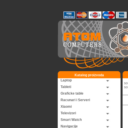
Katalog proizvoda
Laptop
so
Tableti
so
Graficke table
Racunari i Serveri
Xiaomi
Televizori
Smart Watch
Navigacije