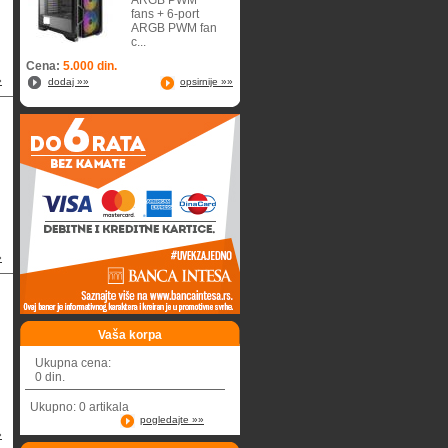
ARGB PWM
fans + 6-port
ARGB PWM fan
c...
Cena:
5.000 din.
»
dodaj »»
opsirnije »»
»
Vaša korpa
Ukupna cena:
0 din.
Ukupno: 0 artikala
pogledajte »»
»