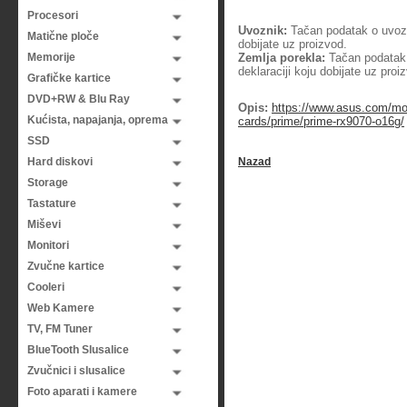
Procesori
Uvoznik:
Tačan podatak o uvozni
Matične ploče
dobijate uz proizvod.
Memorije
Zemlja porekla:
Tačan podatak o
deklaraciji koju dobijate uz proi
Grafičke kartice
DVD+RW & Blu Ray
Opis:
https://www.asus.com/mo
Kućista, napajanja, oprema
cards/prime/prime-rx9070-o16g/
SSD
Hard diskovi
Nazad
Storage
Tastature
Miševi
Monitori
Zvučne kartice
Cooleri
Web Kamere
TV, FM Tuner
BlueTooth Slusalice
Zvučnici i slusalice
Foto aparati i kamere