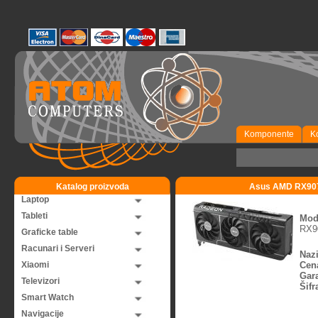
Komponente
K
Katalog proizvoda
Asus AMD RX90
Laptop
Tableti
Mod
RX9
Graficke table
Racunari i Serveri
Nazi
Xiaomi
Cen
Gara
Televizori
Šifr
Smart Watch
Navigacije