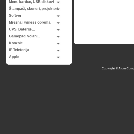
Mem. kartice, USB diskovi
Štampači, skeneri, projektori
Softver
Mrezna i wirless oprema
UPS, Baterije…
Gamepad, volani...
Konzole
IP Telefonija
Apple
Copyright © Atom Comp