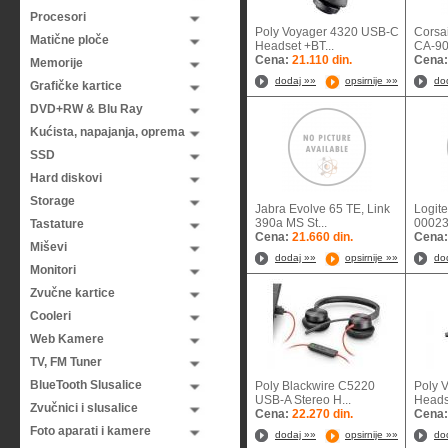
Procesori
Poly Voyager 4320 USB-C
Corsa
Matične ploče
Headset +BT...
CA-90
Cena:
21.110 din.
Cena
Memorije
dodaj »»
opsirnije »»
do
Grafičke kartice
DVD+RW & Blu Ray
Kućista, napajanja, oprema
SSD
Hard diskovi
Storage
Jabra Evolve 65 TE, Link
Logite
390a MS St...
000
Tastature
Cena:
21.660 din.
Cena
Miševi
dodaj »»
opsirnije »»
do
Monitori
Zvučne kartice
Cooleri
Web Kamere
TV, FM Tuner
BlueTooth Slusalice
Poly Blackwire C5220
Poly 
USB-A Stereo H...
Headse
Zvučnici i slusalice
Cena:
22.270 din.
Cena
Foto aparati i kamere
dodaj »»
opsirnije »»
do