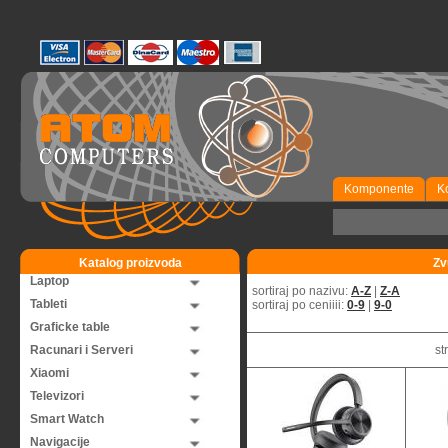
Komponente
K
Katalog proizvoda
Zv
Laptop
sortiraj po nazivu:
A-Z
|
Z-A
Tableti
sortiraj po ceniiii:
0-9
|
9-0
Graficke table
Racunari i Serveri
st
Xiaomi
Televizori
Smart Watch
Navigacije