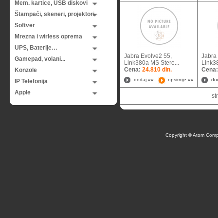
Mem. kartice, USB diskovi
Štampači, skeneri, projektori
Softver
Mrezna i wirless oprema
UPS, Baterije…
Jabra Evolve2 55,
Jabra
Gamepad, volani...
Link380a MS Stere...
Link38
Cena:
24.810 din.
Cena
Konzole
dodaj »»
opsirnije »»
do
IP Telefonija
Apple
st
Copyright © Atom Comp