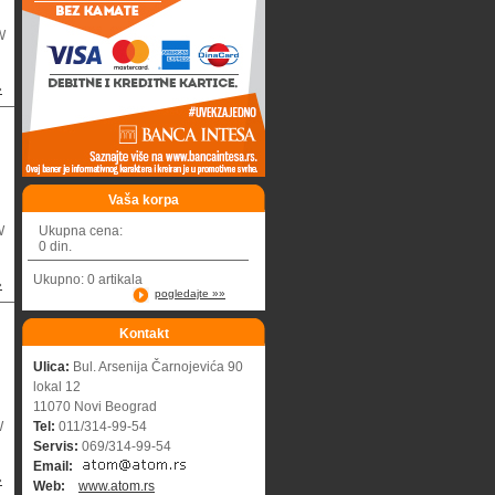
W
»
Vaša korpa
W
Ukupna cena:
0 din.
Ukupno: 0 artikala
»
pogledajte »»
Kontakt
Ulica:
Bul. Arsenija Čarnojevića 90
lokal 12
11070 Novi Beograd
W
Tel:
011/314-99-54
Servis:
069/314-99-54
Email:
»
Web:
www.atom.rs