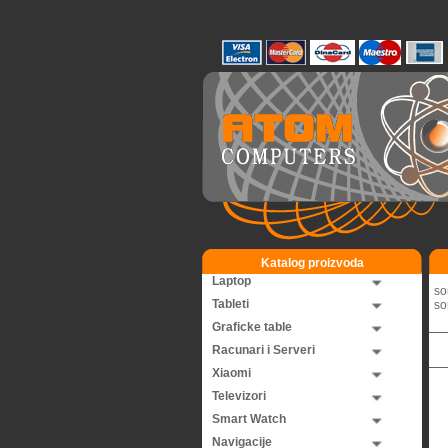
Katalog proizvoda
Laptop
so
Tableti
so
Graficke table
Racunari i Serveri
Xiaomi
Televizori
Smart Watch
Navigacije