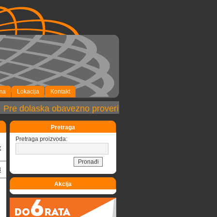
ma
Lokacija
Kontakt
re dolaska obavezno proveriti dostupnost robe!
Pretraga
Pretraga proizvoda:
z
3
Akcija