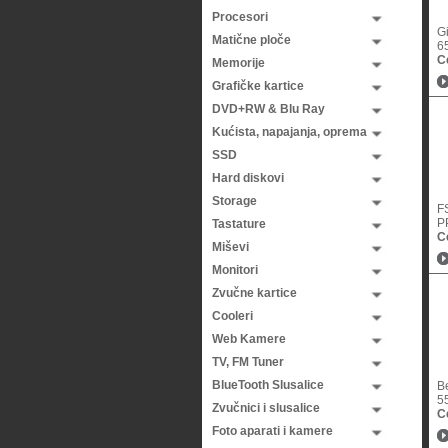
Procesori
G
Matične ploče
6
C
Memorije
Grafičke kartice
DVD+RW & Blu Ray
Kućista, napajanja, oprema
SSD
Hard diskovi
Storage
F
P
Tastature
C
Miševi
Monitori
Zvučne kartice
Cooleri
Web Kamere
TV, FM Tuner
BlueTooth Slusalice
B
5
Zvučnici i slusalice
C
Foto aparati i kamere