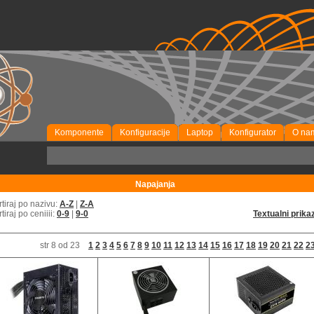
Komponente
Konfiguracije
Laptop
Konfigurator
O na
P
Napajanja
rtiraj po nazivu:
A-Z
|
Z-A
rtiraj po ceniiii:
0-9
|
9-0
Textualni prika
str 8 od 23
1
2
3
4
5
6
7
8
9
10
11
12
13
14
15
16
17
18
19
20
21
22
2