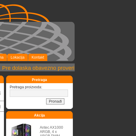
ma
Lokacija
Kontakt
Pre dolaska obavezno proveriti dostupnost robe!
Pretraga
Pretraga proizvoda:
z
3
Akcija
Antec AX1000
ARGB, 4 x