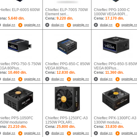
Hieftec ELP-600S 600W
Chieftec ELP-700S 700W
Chieftec PPG-1000-C
Element seri...
1000W VEGA 80Pl...
ena:
5.640 din.
Cena:
9.220 din.
Cena:
17.170 din.
dodaj »»
opsirnije »»
dodaj »»
opsirnije »»
dodaj »»
opsirnije »
hieftec PPG-750-S 750W
Chieftec PPG-850-C 850W
Chieftec PPG-850-S 850
EGA 80Plus...
VEGA 80Plus...
VEGA 80Plus...
ena:
10.460 din.
Cena:
12.830 din.
Cena:
11.360 din.
dodaj »»
opsirnije »»
dodaj »»
opsirnije »»
dodaj »»
opsirnije »
hieftec PPS-1050FC
Chieftec PPS-1250FC-A3
Chieftec PPX-1300FC-A3
050W modularno
1250W POLARI...
1300W modula...
ena:
21.210 din.
Cena:
25.800 din.
Cena:
33.830 din.
dodaj »»
opsirnije »»
dodaj »»
opsirnije »»
dodaj »»
opsirnije »