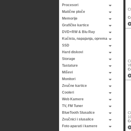
Procesori
C
Matične ploče
C
Memorije
Grafičke kartice
DVD+RW & Blu Ray
Kućista, napajanja, oprema
SSD
Hard diskovi
Storage
C
V
Tastature
C
Miševi
Monitori
Zvučne kartice
Cooleri
Web Kamere
TV, FM Tuner
BlueTooth Slusalice
C
1
Zvučnici i slusalice
C
Foto aparati i kamere