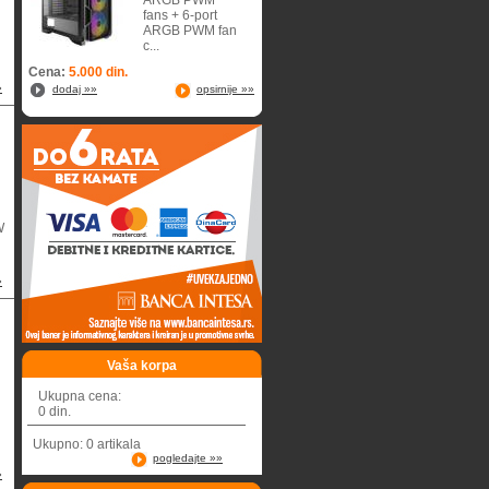
ARGB PWM
fans + 6-port
ARGB PWM fan
c...
Cena:
5.000 din.
»
dodaj »»
opsirnije »»
W
»
Vaša korpa
Ukupna cena:
0 din.
Ukupno: 0 artikala
pogledajte »»
»