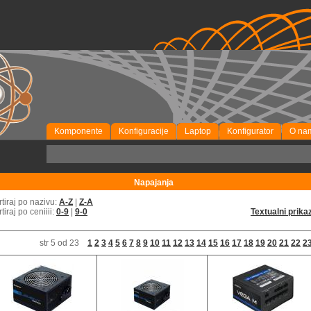
Komponente
Konfiguracije
Laptop
Konfigurator
O na
Napajanja
rtiraj po nazivu:
A-Z
|
Z-A
rtiraj po ceniiii:
0-9
|
9-0
Textualni prika
str 5 od 23
1
2
3
4
5
6
7
8
9
10
11
12
13
14
15
16
17
18
19
20
21
22
2