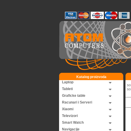
Katalog proizvoda
Laptop
so
Tableti
so
Graficke table
Racunari i Serveri
Xiaomi
Televizori
Smart Watch
Navigacije