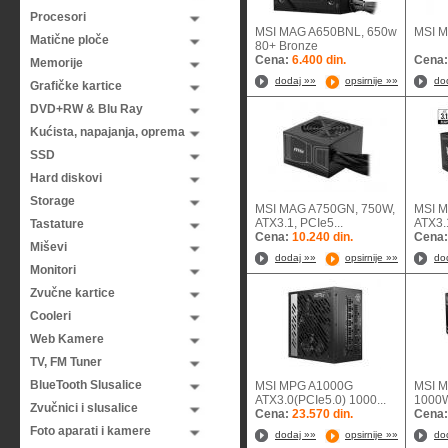
Procesori
MSI MAG A650BNL, 650w
MSI 
Matične ploče
80+ Bronze
Cena:
6.400 din.
Cena
Memorije
dodaj »»
opsirnije »»
do
Grafičke kartice
DVD+RW & Blu Ray
Kućista, napajanja, oprema
SSD
Hard diskovi
Storage
MSI MAG A750GN, 750W,
MSI M
ATX3.1, PCIe5...
ATX3.1
Tastature
Cena:
10.240 din.
Cena
Miševi
dodaj »»
opsirnije »»
do
Monitori
Zvučne kartice
Cooleri
Web Kamere
TV, FM Tuner
BlueTooth Slusalice
MSI MPG A1000G
MSI M
ATX3.0(PCIe5.0) 1000...
1000W
Zvučnici i slusalice
Cena:
23.570 din.
Cena
Foto aparati i kamere
dodaj »»
opsirnije »»
do