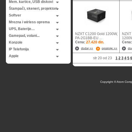
Mem. kartice, USB diskovi
Štampači, skeneri, projektori
Softver
Mrezna i wirless oprema
UPS, Baterije…
NZXT C1200 Gold 1200W,
NZXT 
Gamepad, volani...
PA-2G1BB-EU ...
1200W,
Cena:
27.420 din.
Cena
Konzole
dodaj »»
opsirnije »»
do
IP Telefonija
Apple
str 20 od 23
1
2
3
4
5
Copyright © Atom Comp