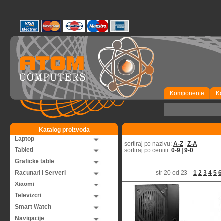
Komponente
K
Katalog proizvoda
Laptop
sortiraj po nazivu:
A-Z
|
Z-A
Tableti
sortiraj po ceniiii:
0-9
|
9-0
Graficke table
Racunari i Serveri
str 20 od 23
1
2
3
4
5
Xiaomi
Televizori
Smart Watch
Navigacije