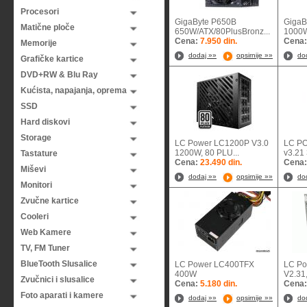
Procesori
GigaByte P650B
Giga
Matične ploče
650W/ATX/80PlusBronz...
1000W,
Cena:
7.950 din.
Cena
Memorije
dodaj »»
opsirnije »»
do
Grafičke kartice
DVD+RW & Blu Ray
Kućista, napajanja, oprema
SSD
Hard diskovi
Storage
LC Power LC1200P V3.0
LC P
1200W, 80 PLU...
v3.21
Tastature
Cena:
23.490 din.
Cena
Miševi
dodaj »»
opsirnije »»
do
Monitori
Zvučne kartice
Cooleri
Web Kamere
TV, FM Tuner
BlueTooth Slusalice
LC Power LC400TFX
LC Po
400W
V2.31,
Zvučnici i slusalice
Cena:
5.180 din.
Cena
Foto aparati i kamere
dodaj »»
opsirnije »»
do