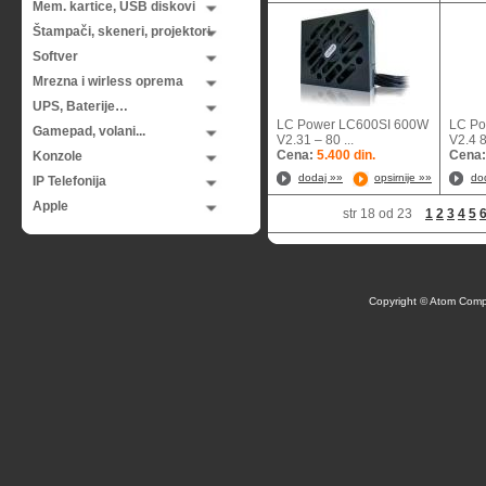
Mem. kartice, USB diskovi
Štampači, skeneri, projektori
Softver
Mrezna i wirless oprema
UPS, Baterije…
LC Power LC600SI 600W
LC P
Gamepad, volani...
V2.31 – 80 ...
V2.4 8
Cena:
5.400 din.
Cena
Konzole
dodaj »»
opsirnije »»
do
IP Telefonija
Apple
str 18 od 23
1
2
3
4
5
Copyright © Atom Comp