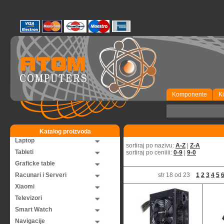
Komponente
K
Katalog proizvoda
Laptop
sortiraj po nazivu:
A-Z
|
Z-A
Tableti
sortiraj po ceniiii:
0-9
|
9-0
Graficke table
Racunari i Serveri
str 18 od 23
1
2
3
4
5
Xiaomi
Televizori
Smart Watch
Navigacije